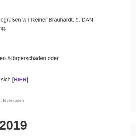
egrüßen wir Reiner Brauhardt, 9. DAN
ng.
nen-/Körperschäden oder
!
sich [
HIER
].
g
,
leverkusen
2019