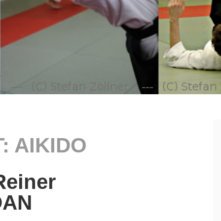
:
AIKIDO
Reiner
 DAN