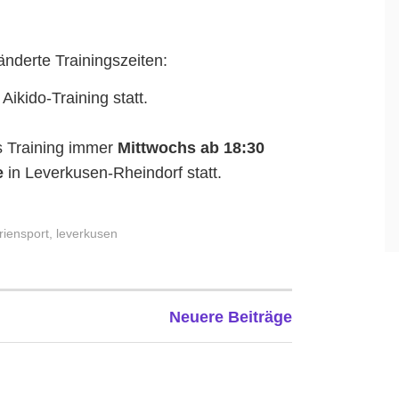
nderte Trainingszeiten:
Aikido-Training statt.
as Training immer
Mittwochs ab 18:30
e
in Leverkusen-Rheindorf statt.
riensport
,
leverkusen
Neuere Beiträge
TION