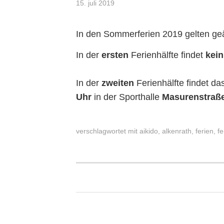
15. juli 2019
In den Sommerferien 2019 gelten geä
In der
ersten
Ferienhälfte findet
kein
In der
zweiten
Ferienhälfte findet d
Uhr
in der Sporthalle
Masurenstraß
verschlagwortet mit
aikido
,
alkenrath
,
ferien
,
fe
BEITRAGSNAVIGA